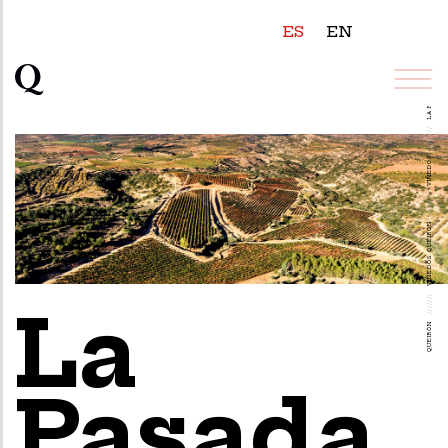
ES
EN
LA PASADA
///////
VIÑEDOS
///////
VIÑEDOS QUEIRÓN
///////
La
QUEIRÓN
Pasada