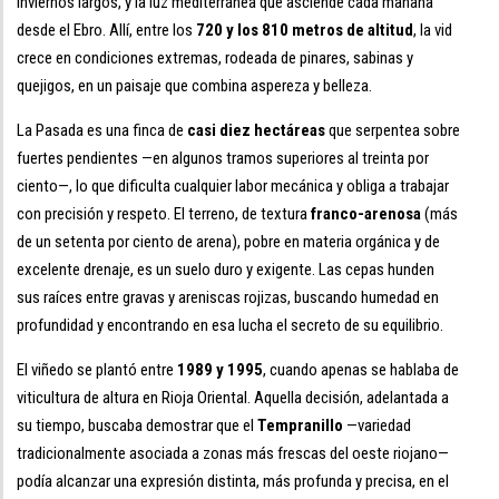
inviernos largos, y la luz mediterránea que asciende cada mañana
desde el Ebro. Allí, entre los
720 y los 810 metros de altitud
, la vid
crece en condiciones extremas, rodeada de pinares, sabinas y
quejigos, en un paisaje que combina aspereza y belleza.
La Pasada es una finca de
casi diez hectáreas
que serpentea sobre
fuertes pendientes —en algunos tramos superiores al treinta por
ciento—, lo que dificulta cualquier labor mecánica y obliga a trabajar
con precisión y respeto. El terreno, de textura
franco-arenosa
(más
de un setenta por ciento de arena), pobre en materia orgánica y de
excelente drenaje, es un suelo duro y exigente. Las cepas hunden
sus raíces entre gravas y areniscas rojizas, buscando humedad en
profundidad y encontrando en esa lucha el secreto de su equilibrio.
El viñedo se plantó entre
1989 y 1995
, cuando apenas se hablaba de
viticultura de altura en Rioja Oriental. Aquella decisión, adelantada a
su tiempo, buscaba demostrar que el
Tempranillo
—variedad
tradicionalmente asociada a zonas más frescas del oeste riojano—
podía alcanzar una expresión distinta, más profunda y precisa, en el