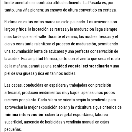
límite oriental si encontraba altitud suficiente. La Pasada es, por
tanto, una viña pionera: un ensayo de altura convertido en certeza.
El clima en estas cotas marca un ciclo pausado. Los inviernos son
largos y fríos; la brotación se retrasa y la maduración llega siempre
más tarde que en el valle. Durante el verano, las noches frescas y el
cierzo constante ralentizan el proceso de maduración, permitiendo
una acumulación lenta de azúcares y una perfecta conservación de
la acidez. Esa amplitud térmica, junto con el viento que seca el rocío
de la mañana, garantiza una
sanidad vegetal extraordinaria
y una
piel de uva gruesa y rica en taninos nobles.
Las cepas, conducidas en espaldera y trabajadas con precisión
artesanal, producen rendimientos muy bajos: apenas unos pocos
racimos por planta. Cada hilera se orienta según la pendiente para
aprovechar la mejor exposición solar, y la viticultura sigue criterios de
mínima intervención
: cubierta vegetal espontánea, laboreo
superficial, ausencia de herbicidas y vendimia manual en cajas
pequeñas.