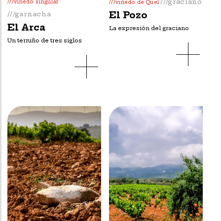
///graciano
///viñedo singular
///viñedo de Quel
El Pozo
///garnacha
El Arca
La expresión del graciano
Un terruño de tres siglos