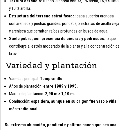
Textura del suelo:
franco-arenosa con 73,1 % arena, 16,9 % limo
y 10 % arcilla.
Estructura del terreno estratificada:
capa superior arenosa
con arenisca y piedras grandes; por debajo estratos de arcilla vieja
y arenisca que permiten raíces profundas en busca de agua.
Suelo pobre, con presencia de piedras y pedruscos
, lo que
contribuye al estrés moderado de la planta y a la concentración de
la uva.
Variedad y plantación
Variedad principal:
Tempranillo
Años de plantación:
entre 1989 y 1995.
Marco de plantación:
2,90 m × 1,10 m.
Conducción: e
spaldera, aunque en su origen fue vaso o viña
más tradicional.
Su extrema ubicación, pendiente y altitud hacen que sea una