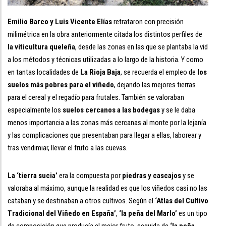
Emilio Barco y Luis Vicente Elías
retrataron con precisión
milimétrica en la obra anteriormente citada los distintos perfiles de
la viticultura queleña
, desde las zonas en las que se plantaba la vid
a los métodos y técnicas utilizadas a lo largo de la historia. Y como
en tantas localidades de
La Rioja Baja
, se recuerda el empleo de
los
suelos más pobres para el viñedo
, dejando las mejores tierras
para el cereal y el regadío para frutales. También se valoraban
especialmente los
suelos cercanos a las bodegas
y se le daba
menos importancia a las zonas más cercanas al monte por la lejanía
y las complicaciones que presentaban para llegar a ellas, laborear y
tras vendimiar, llevar el fruto a las cuevas.
La ‘tierra sucia’
era la compuesta por
piedras y cascajos
y se
valoraba al máximo, aunque la realidad es que los viñedos casi no las
cataban y se destinaban a otros cultivos. Según el
‘Atlas del Cultivo
Tradicional del Viñedo en España’
,
‘la peña del Marlo’
es un tipo