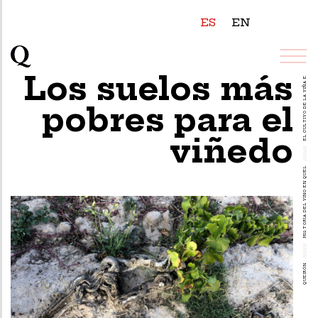
ES
EN
EL CULTIVO DE LA VIÑA EN QUEL
Los suelos más
pobres para el
viñedo
///////
HISTORIA DEL VINO EN QUEL
///////
QUEIRÓN