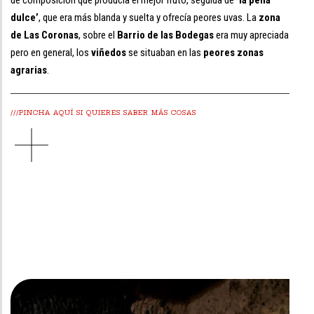
de composición que producía el mejor fruto, seguida de
‘la peña
dulce’
, que era más blanda y suelta y ofrecía peores uvas. La
zona
de Las Coronas
, sobre el
Barrio de las Bodegas
era muy apreciada
pero en general, los
viñedos
se situaban en las
peores zonas
agrarias
.
///PINCHA AQUÍ SI QUIERES SABER MÁS COSAS