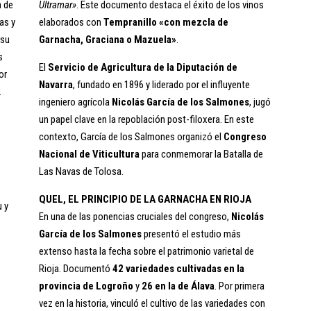
a de
Ultramar»
. Este documento destaca el éxito de los vinos
as y
elaborados con
Tempranillo «con mezcla de
 su
Garnacha, Graciana o Mazuela»
.
s
El
Servicio de Agricultura de la Diputación de
or
Navarra
, fundado en 1896 y liderado por el influyente
.
ingeniero agrícola
Nicolás García de los Salmones
, jugó
un papel clave en la repoblación post-filoxera. En este
contexto, García de los Salmones organizó el
Congreso
Nacional de Viticultura
para conmemorar la Batalla de
Las Navas de Tolosa.
QUEL, EL PRINCIPIO DE LA GARNACHA EN RIOJA
u y
En una de las ponencias cruciales del congreso,
Nicolás
García de los Salmones
presentó el estudio más
extenso hasta la fecha sobre el patrimonio varietal de
Rioja. Documentó
42 variedades cultivadas en la
provincia de Logroño
y
26 en la de Álava
. Por primera
vez en la historia, vinculó el cultivo de las variedades con