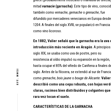
mitad
varnacie
(garnacha)
. Este tipo de vino, conoci
también como
vernache
,
gernache
o
grenache
, fue
difundido por mercaderes venecianos en Europa desd
1204. A finales del siglo XVIII, se popularizó en Francia
como vino licoroso.
En 1882, Valier señaló que la garnacha era la uva 
introducción más reciente en Aragón
. A principios
siglo XIX, se usaba como uva de postre, pero su
resistencia al oídio impulsó su expansión en la región,
hasta ocupar el 85% del viñedo de Cariñena a finales d
siglo. Antes de la filoxera, se extendió al sur de Franci
como
grenache
,
bois jaune
o
bouge de Alicante
.
Valier
describió como una cepa robusta, con hojas ver
claras, racimos bien distribuidos y colgantes que
rara vez tocan el suelo.
CARACTERÍSTICAS DE LA GARNACHA