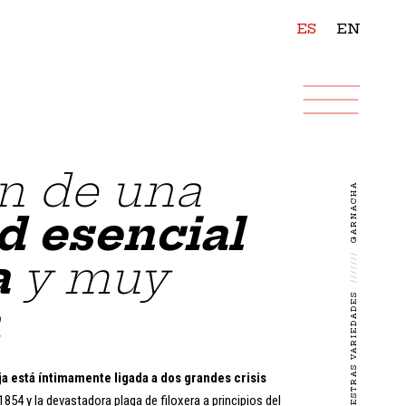
ES
EN
en de una
GARNACHA
d esencial
a
y muy
///////
NUESTRAS VARIEDADES
a
ja está íntimamente ligada a dos grandes crisis
 1854 y la devastadora plaga de filoxera a principios del