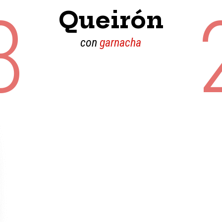
8
Queirón
con
garnacha