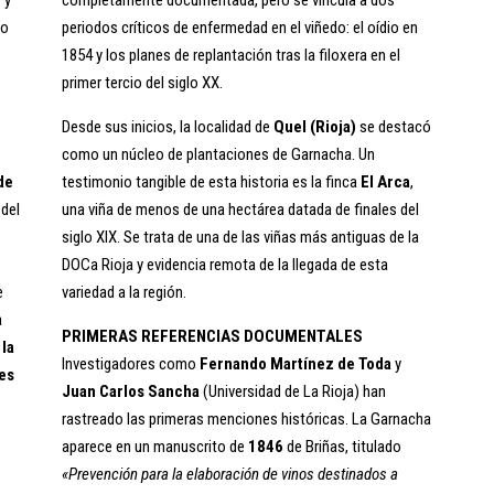
do
periodos críticos de enfermedad en el viñedo: el oídio en
1854 y los planes de replantación tras la filoxera en el
e
primer tercio del siglo XX.
Desde sus inicios, la localidad de
Quel (Rioja)
se destacó
como un núcleo de plantaciones de Garnacha. Un
de
testimonio tangible de esta historia es la finca
El Arca
,
 del
una viña de menos de una hectárea datada de finales del
siglo XIX. Se trata de una de las viñas más antiguas de la
DOCa Rioja y evidencia remota de la llegada de esta
e
variedad a la región.
a
PRIMERAS REFERENCIAS DOCUMENTALES
 la
Investigadores como
Fernando Martínez de Toda
y
des
Juan Carlos Sancha
(Universidad de La Rioja) han
rastreado las primeras menciones históricas. La Garnacha
aparece en un manuscrito de
1846
de Briñas, titulado
«Prevención para la elaboración de vinos destinados a