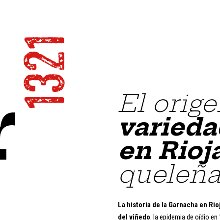
r
El orig
varieda
en Rioj
queleñ
La historia de la Garnacha en Rio
del viñedo
: la epidemia de oídio en