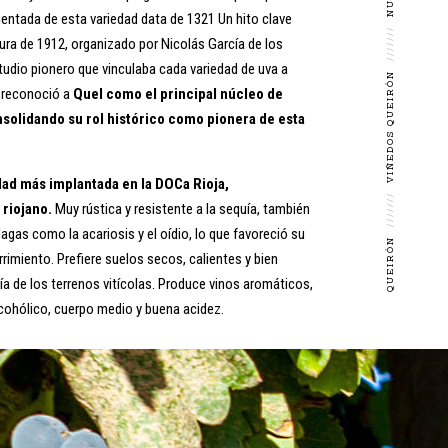
entada de esta variedad data de 1321 Un hito clave
///////
tura de 1912, organizado por Nicolás García de los
udio pionero que vinculaba cada variedad de uva a
VIÑEDOS QUEIRÓN
e reconoció a
Quel como el principal núcleo de
nsolidando su rol histórico como pionera de esta
dad más implantada en la DOCa Rioja,
///////
 riojano.
Muy rústica y resistente a la sequía, también
gas como la acariosis y el oídio, lo que favoreció su
QUEIRÓN
rimiento. Prefiere suelos secos, calientes y bien
ía de los terrenos vitícolas. Produce vinos aromáticos,
lcohólico, cuerpo medio y buena acidez.