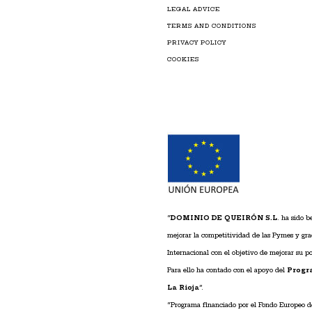
LEGAL ADVICE
TERMS AND CONDITIONS
PRIVACY POLICY
COOKIES
“
DOMINIO DE QUEIRÓN S.L
. ha sido 
mejorar la competitividad de las Pymes y gra
Internacional con el objetivo de mejorar su 
Para ello ha contado con el apoyo del
Progr
La Rioja
”.
“Programa financiado por el Fondo Europeo d