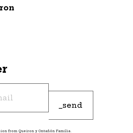
iron
er
ation from Queiron y Ontañón Familia.