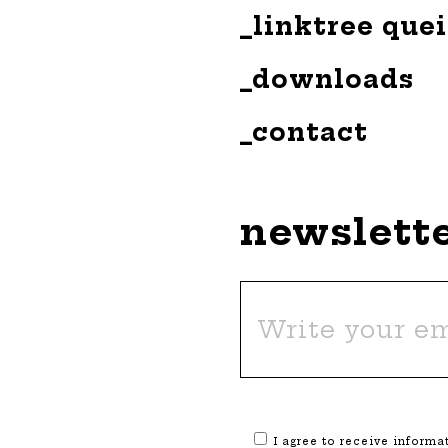
_linktree que
_downloads
_contact
newslett
I agree to receive inform