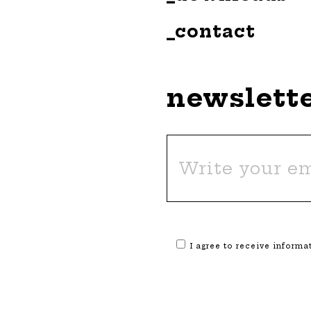
_contact
newslett
I agree to receive inform
Alternative: