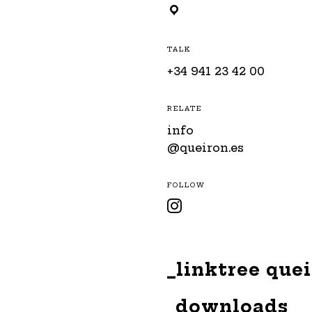
TALK
+34 941 23 42 00
RELATE
info
@queiron.es
FOLLOW

_linktree que
_downloads